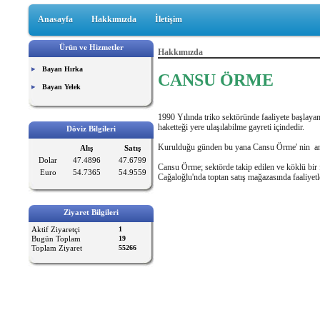
Anasayfa
Hakkımızda
İletişim
Ürün ve Hizmetler
Hakkımızda
Bayan Hırka
CANSU ÖRME
Bayan Yelek
1990 Yılında triko sektöründe faaliyete başlayan 
haketteği yere ulaşılabilme gayreti içindedir.
Döviz Bilgileri
Kurulduğu günden bu yana Cansu Örme' nin ana 
Alış
Satış
Dolar
47.4896
47.6799
Cansu Örme; sektörde takip edilen ve köklü bir 
Euro
54.7365
54.9559
Cağaloğlu'nda toptan satış mağazasında faaliyetl
Ziyaret Bilgileri
Aktif Ziyaretçi
1
Bugün Toplam
19
Toplam Ziyaret
55266