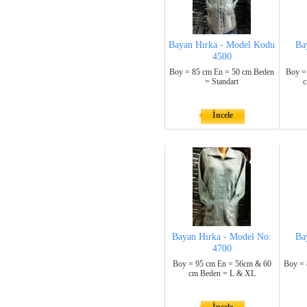
Bayan Hırka - Model Kodu
Ba
4500
Boy = 85 cm En = 50 cm Beden
Boy =
= Standart
c
İncele
Bayan Hırka - Model No:
Ba
4700
Boy = 95 cm En = 56cm & 60
Boy = 
cm Beden = L & XL
İncele